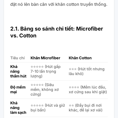
đặt nó lên bàn cân với khăn cotton truyền thống.
2.1. Bảng so sánh chi tiết: Microfiber
vs. Cotton
Tiêu chí
Khăn Microfiber
Khăn Cotton
Khả
⭐⭐⭐⭐⭐ (Hút gấp
⭐⭐⭐ (Hút tốt nhưng
năng
7-10 lần trọng
lâu khô)
thấm hút
lượng)
⭐⭐⭐⭐⭐ (Siêu
Độ mềm
⭐⭐⭐⭐ (Mềm lúc đầu,
mềm, không xơ
mại
xơ cứng sau khi giặt)
cứng)
Khả
⭐⭐⭐⭐⭐ (Hút và giữ
⭐⭐ (Đẩy bụi đi nơi
năng
bụi bẩn)
khác, để lại xơ vải)
làm sạch