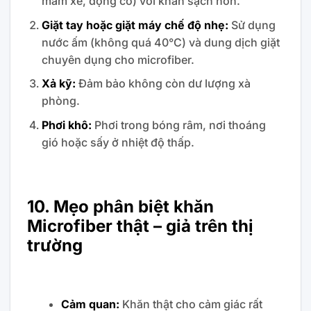
mâm xe, động cơ) với khăn sạch hơn.
Giặt tay hoặc giặt máy chế độ nhẹ:
Sử dụng
nước ấm (không quá 40°C) và dung dịch giặt
chuyên dụng cho microfiber.
Xả kỹ:
Đảm bảo không còn dư lượng xà
phòng.
Phơi khô:
Phơi trong bóng râm, nơi thoáng
gió hoặc sấy ở nhiệt độ thấp.
10. Mẹo phân biệt khăn
Microfiber thật – giả trên thị
trường
Cảm quan:
Khăn thật cho cảm giác rất