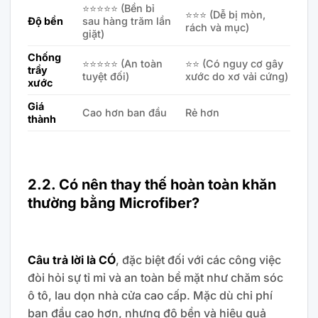
⭐⭐⭐⭐⭐ (Bền bỉ
⭐⭐⭐ (Dễ bị mòn,
Độ bền
sau hàng trăm lần
rách và mục)
giặt)
Chống
⭐⭐⭐⭐⭐ (An toàn
⭐⭐ (Có nguy cơ gây
trầy
tuyệt đối)
xước do xơ vải cứng)
xước
Giá
Cao hơn ban đầu
Rẻ hơn
thành
2.2. Có nên thay thế hoàn toàn khăn
thường bằng Microfiber?
Câu trả lời là CÓ
, đặc biệt đối với các công việc
đòi hỏi sự tỉ mỉ và an toàn bề mặt như chăm sóc
ô tô, lau dọn nhà cửa cao cấp. Mặc dù chi phí
ban đầu cao hơn, nhưng độ bền và hiệu quả