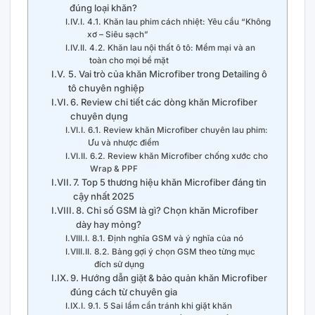
đúng loại khăn?
4.1. Khăn lau phim cách nhiệt: Yêu cầu “Không
xơ – Siêu sạch”
4.2. Khăn lau nội thất ô tô: Mềm mại và an
toàn cho mọi bề mặt
5. Vai trò của khăn Microfiber trong Detailing ô
tô chuyên nghiệp
6. Review chi tiết các dòng khăn Microfiber
chuyên dụng
6.1. Review khăn Microfiber chuyên lau phim:
Ưu và nhược điểm
6.2. Review khăn Microfiber chống xước cho
Wrap & PPF
7. Top 5 thương hiệu khăn Microfiber đáng tin
cậy nhất 2025
8. Chỉ số GSM là gì? Chọn khăn Microfiber
dày hay mỏng?
8.1. Định nghĩa GSM và ý nghĩa của nó
8.2. Bảng gợi ý chọn GSM theo từng mục
đích sử dụng
9. Hướng dẫn giặt & bảo quản khăn Microfiber
đúng cách từ chuyên gia
9.1. 5 Sai lầm cần tránh khi giặt khăn