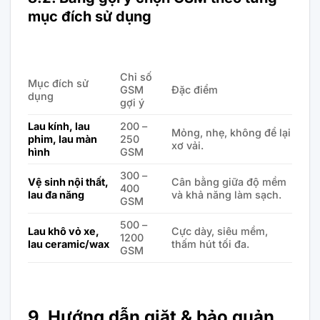
mục đích sử dụng
Chỉ số
Mục đích sử
GSM
Đặc điểm
dụng
gợi ý
Lau kính, lau
200 –
Mỏng, nhẹ, không để lại
phim, lau màn
250
xơ vải.
hình
GSM
300 –
Vệ sinh nội thất,
Cân bằng giữa độ mềm
400
lau đa năng
và khả năng làm sạch.
GSM
500 –
Lau khô vỏ xe,
Cực dày, siêu mềm,
1200
lau ceramic/wax
thấm hút tối đa.
GSM
9. Hướng dẫn giặt & bảo quản