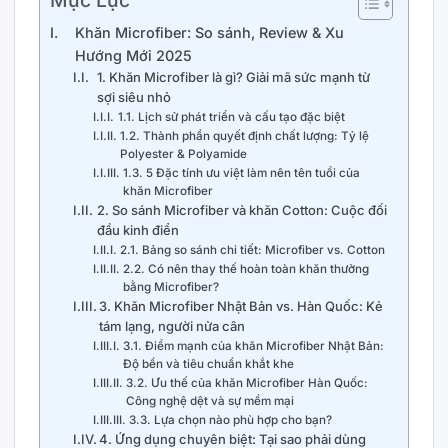
Mục Lục
Khăn Microfiber: So sánh, Review & Xu
Hướng Mới 2025
1. Khăn Microfiber là gì? Giải mã sức mạnh từ
sợi siêu nhỏ
1.1. Lịch sử phát triển và cấu tạo đặc biệt
1.2. Thành phần quyết định chất lượng: Tỷ lệ
Polyester & Polyamide
1.3. 5 Đặc tính ưu việt làm nên tên tuổi của
khăn Microfiber
2. So sánh Microfiber và khăn Cotton: Cuộc đối
đầu kinh điển
2.1. Bảng so sánh chi tiết: Microfiber vs. Cotton
2.2. Có nên thay thế hoàn toàn khăn thường
bằng Microfiber?
3. Khăn Microfiber Nhật Bản vs. Hàn Quốc: Kẻ
tám lạng, người nửa cân
3.1. Điểm mạnh của khăn Microfiber Nhật Bản:
Độ bền và tiêu chuẩn khắt khe
3.2. Ưu thế của khăn Microfiber Hàn Quốc:
Công nghệ dệt và sự mềm mại
3.3. Lựa chọn nào phù hợp cho bạn?
4. Ứng dụng chuyên biệt: Tại sao phải dùng