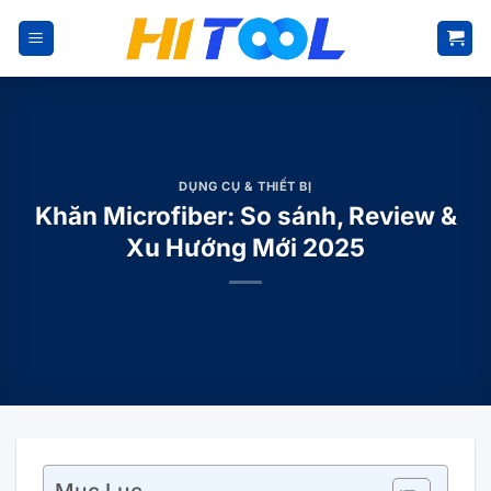
Bỏ
qua
nội
dung
DỤNG CỤ & THIẾT BỊ
Khăn Microfiber: So sánh, Review &
Xu Hướng Mới 2025